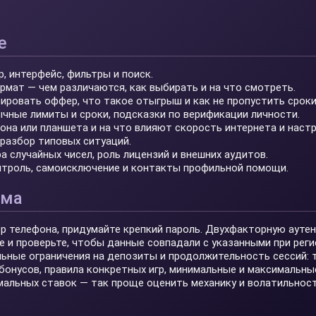
е
, интерфейс, фильтры и поиск.
мат — чем различаются, как выбирать и на что смотреть.
вировать оффер, что такое отыгрыш и как не пропустить сроки
чные лимиты и сроки, подсказки по верификации личности.
она или планшета и на что влияют скорость интернета и наст
 разбор типовых ситуаций.
а случайных чисел, роль лицензий и внешних аудитов.
троль, самоисключение и контакты профильной помощи.
ема
р телефона, придумайте крепкий пароль. Двухфакторную ауте
 и проверьте, чтобы данные совпадали с указанными при реги
ьные ограничения на депозиты и продолжительность сессий: т
бонусов, правила конкретных игр, минимальные и максимальные
альных ставок — так проще оценить механику и волатильност