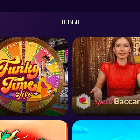
НОВЫЕ